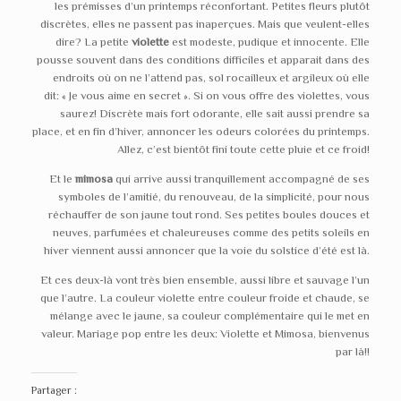
les prémisses d’un printemps réconfortant. Petites fleurs plutôt
discrètes, elles ne passent pas inaperçues. Mais que veulent-elles
dire? La petite
violette
est modeste, pudique et innocente. Elle
pousse souvent dans des conditions difficiles et apparait dans des
endroits où on ne l’attend pas, sol rocailleux et argileux où elle
dit: « Je vous aime en secret ». Si on vous offre des violettes, vous
saurez! Discrète mais fort odorante, elle sait aussi prendre sa
place, et en fin d’hiver, annoncer les odeurs colorées du printemps.
Allez, c’est bientôt fini toute cette pluie et ce froid!
Et le
mimosa
qui arrive aussi tranquillement accompagné de ses
symboles de l’amitié, du renouveau, de la simplicité, pour nous
réchauffer de son jaune tout rond. Ses petites boules douces et
neuves, parfumées et chaleureuses comme des petits soleils en
hiver viennent aussi annoncer que la voie du solstice d’été est là.
Et ces deux-là vont très bien ensemble, aussi libre et sauvage l’un
que l’autre. La couleur violette entre couleur froide et chaude, se
mélange avec le jaune, sa couleur complémentaire qui le met en
valeur. Mariage pop entre les deux: Violette et Mimosa, bienvenus
par là!!
Partager :