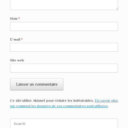
n
r
n
o
e
o
u
d
u
v
a
v
e
n
e
Nom
*
l
s
l
l
u
l
e
n
e
f
e
f
e
n
e
n
o
n
E-mail
*
ê
u
ê
t
v
t
r
e
r
e
l
e
)
l
)
Site web
e
f
e
n
ê
t
r
e
)
Ce site utilise Akismet pour réduire les indésirables.
En savoir plus
sur comment les données de vos commentaires sont utilisées
.
Search
for: