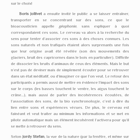
sur le choix!
Boris Jollivet
a ensuite invité le public a se laisser entraîner,
transporter en se concentrant sur des sons, ce que le
bioacousticien appelle
géophonie
, sans expliquer à quoi
correspondaient ces sons. Le cerveau va alors à la recherche du
sens pour tenter d’associer ces sons à des choses connues. Les
sons naturels et non trafiqués étaient alors surprenants une fois
que leur origine avait été révélée (son des mouvements des
glaciers, bruit des capricornes dans le bois en particulier). Difficile
de dissocier les bruits d’animaux de ceux des éléments. Mais le but
n’est pas de deviner mais de simplement écouter pour se retrouver
dans un état méditatif, ou d’imaginer ce que l’on veut. Le retour des
participants a permis aussi de mettre en évidence l’impact des sons
sur le corps (les basses touchent le ventre, les aigus touchent le
crâne…), mais aussi de parler des incohérences écoutées, de
l’association des sons, de la bio synchronologie, c’est à dire du
lien entre sons et expériences vécues. De plus, le cerveau est
fainéant et veut traiter au minimum les informations et se met en
pilote automatique mais un élément incohérent l’activera pour qu’il
se mette à retrouver du sens.
Selon
Jordy Stefan
, la vue de la nature (par la fenêtre, et même sur