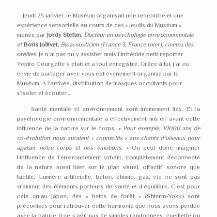
Jeudi 25 janvier, le Muséum organisait une rencontre et une
expérience sensorielle au cours de ces « Jeudis du Muséum »,
menée par
Jordy Stefan
, Docteur en psychologie environnementale
et
Boris Jollivet
, Bioacousticien (France 3, France Inter), cinéma des
oreilles.
Je n’ai pas pu y assister, mais l’intrépide petit reporter
Pepito Courgette y était et a tout enregistré. Grâce à lui, j’ai eu
envie de partager avec vous cet événement organisé par le
Muséum. A l’arrivée, distribution de masques occultants pour
s’isoler et écouter…
Santé mentale et environnement sont intimement liés. Et la
psychologie environnementale a effectivement mis en avant cette
influence de la nature sur le corps.
« Pour exemple, 10000 ans de
co-évolution nous au­raient « connectés » aux chants d’oiseaux pour
apaiser notre corps et nos émotions. »
On peut donc imaginer
l’influence de l’environnement urbain, complètement déconnecté
de la nature aussi bien sur le plan visuel, olfactif, sonore que
tactile. Lumière artificielle, béton, chimie, gaz, etc ne sont pas
vraiment des éléments porteurs de santé et d’équilibre. C’est pour
cela qu’au Japon, des « bains de forêt » (Shinrin-Yoku) sont
préconisés pour retrouver cette harmonie que nous avons perdue
avec la nature. Il ne s’agit pas de simples randonnées, cueillette ou