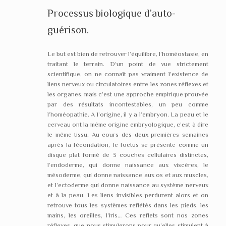
Processus biologique d’auto-
guérison.
Le but est bien de retrouver l’équilibre, l’homéostasie, en
traitant le terrain. D’un point de vue strictement
scientifique, on ne connaît pas vraiment l’existence de
liens nerveux ou circulatoires entre les zones réflexes et
les organes, mais c’est une approche empirique prouvée
par des résultats incontestables, un peu comme
l’homéopathie. A l’origine, il y a l’embryon. La peau et le
cerveau ont la même origine embryologique, c’est à dire
le même tissu. Au cours des deux premières semaines
après la fécondation, le foetus se présente comme un
disque plat formé de 3 couches cellulaires distinctes,
l’endoderme, qui donne naissance aux viscères, le
mésoderme, qui donne naissance aux os et aux muscles,
et l’ectoderme qui donne naissance au système nerveux
et à la peau. Les liens invisibles perdurent alors et on
retrouve tous les systèmes reflétés dans les pieds, les
mains, les oreilles, l’iris… Ces reflets sont nos zones
réflexes, que nous stimulerons pour qu’elles stimulent à