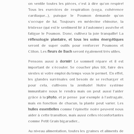
on ventile toutes les pièces, c’est à dire qu’on respire!
Tous les exercices de respiration (yoga, cohérence
cardiaque…), puisque le Poumon demande qu’on
s’occupe de lui. Toujours en médecine chinoise, la
tristesse (qui est le sentiment lié à l’automne) assèche et
fatigue le Poumon. Donc, cultivez la joie tranquille! La
réflexologie plantaire, et tous les soins énergétiques
seront de super outils pour renforcer Poumons et
Côlon. Les
fleurs de Bach
seront également très utiles.
Pensons aussi à
dormir
! Le sommeil répare et il est
important de s’écouter. Se coucher plus tôt, faire des
siestes si votre emploi du temps vous le permet. En effet,
les glandes surrénales ont besoin de se recharger et
pour cela, cultivons la zenitude! Notre système
immunitaire nous le rendra mais on peut aussi l’aider
grâce à la
phyto
, et je pense par exemple à l’astragale,
mais en fonction de chacun, la plante peut varier. Les
huiles essentielles
comme l’épinette noire peuvent nous
aider à cette transition, mais aussi celles réconfortantes
comme Petit Grain bigaradier…
Au niveau alimentation, toutes les graines et aliments de