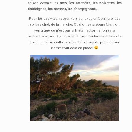
saison comme les
noix, les amandes, les noisettes, les
châtaignes, les racines, les champignons…
Pour les activités, retour vers soi avec un bon livre, des
sorties ciné, de la marche. Et si on se prépare bien, on
verra que ce n’est pas si triste l’automne, on sera
réchauffé et prêt à accueillir l’hiver! Evidemment, la visite
chez un naturopathe sera un bon coup de pouce pour
mettre tout cela en place!