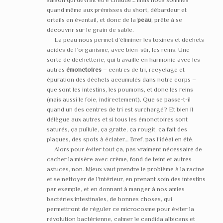
quand même aux prémisses du short, débardeur et
orteils en éventail, et donc de la
peau
, prête à se
découvrir sur le grain de sable.
La peau nous permet d’éliminer les toxines et déchets
acides de l’organisme, avec bien-sûr, les reins. Une
sorte de déchetterie, qui travaille en harmonie avec les
autres
émonctoires
– centres de tri, recyclage et
épuration des déchets accumulés dans notre corps –
que sont les intestins, les poumons, et donc les reins
(mais aussi le foie, indirectement). Que se passe-t-il
quand un des centres de tri est surchargé? Et bien il
délègue aux autres et si tous les émonctoires sont
saturés, ça pullule, ça gratte, ça rougit, ça fait des
plaques, des spots à éclater… Bref, pas l’idéal en été.
Alors pour éviter tout ça, pas vraiment nécessaire de
cacher la misère avec crème, fond de teint et autres
astuces, non. Mieux vaut prendre le problème à la racine
et se nettoyer de l’intérieur, en prenant soin des intestins
par exemple, et en donnant à manger à nos amies
bactéries intestinales, de bonnes choses, qui
permettront de réguler ce microcosme pour éviter la
révolution bactérienne, calmer le candida albicans et