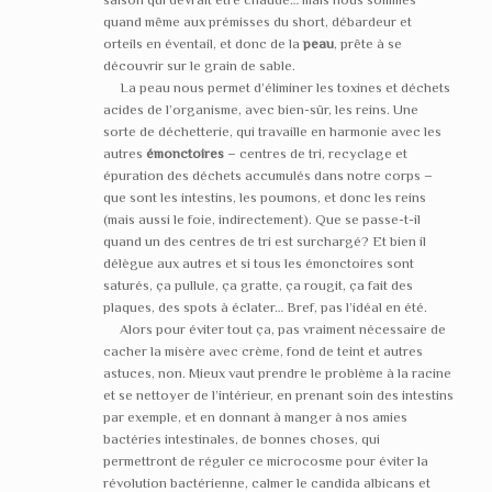
quand même aux prémisses du short, débardeur et
orteils en éventail, et donc de la
peau
, prête à se
découvrir sur le grain de sable.
La peau nous permet d’éliminer les toxines et déchets
acides de l’organisme, avec bien-sûr, les reins. Une
sorte de déchetterie, qui travaille en harmonie avec les
autres
émonctoires
– centres de tri, recyclage et
épuration des déchets accumulés dans notre corps –
que sont les intestins, les poumons, et donc les reins
(mais aussi le foie, indirectement). Que se passe-t-il
quand un des centres de tri est surchargé? Et bien il
délègue aux autres et si tous les émonctoires sont
saturés, ça pullule, ça gratte, ça rougit, ça fait des
plaques, des spots à éclater… Bref, pas l’idéal en été.
Alors pour éviter tout ça, pas vraiment nécessaire de
cacher la misère avec crème, fond de teint et autres
astuces, non. Mieux vaut prendre le problème à la racine
et se nettoyer de l’intérieur, en prenant soin des intestins
par exemple, et en donnant à manger à nos amies
bactéries intestinales, de bonnes choses, qui
permettront de réguler ce microcosme pour éviter la
révolution bactérienne, calmer le candida albicans et