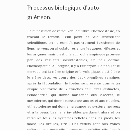
Processus biologique d’auto-
guérison.
Le but est bien de retrouver l’équilibre, l’homéostasie, en
traitant le terrain. D’un point de vue strictement
scientifique, on ne connaît pas vraiment l’existence de
liens nerveux ou circulatoires entre les zones réflexes et
les organes, mais c’est une approche empirique prouvée
par des résultats incontestables, un peu comme
l’homéopathie. A l’origine, il y a l’embryon. La peau et le
cerveau ont la même origine embryologique, c’est à dire
le même tissu. Au cours des deux premières semaines
après la fécondation, le foetus se présente comme un
disque plat formé de 3 couches cellulaires distinctes,
l’endoderme, qui donne naissance aux viscères, le
mésoderme, qui donne naissance aux os et aux muscles,
et l’ectoderme qui donne naissance au système nerveux
et à la peau. Les liens invisibles perdurent alors et on
retrouve tous les systèmes reflétés dans les pieds, les
mains, les oreilles, l’iris… Ces reflets sont nos zones
réflexes, que nous stimulerons pour qu’elles stimulent à